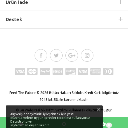
Ürün İade
Destek
Feed The Future
© 2026
Bütün Hakları Saklıdır.
Kredi Kartı bilgileriniz
2048 bit SSL ile korunmaktadır.
© Bu Websitesi
nlksoft™
yazılımı kullanarak oluşturulmuştur.
Alışveriş deneyiminizi iyileştirmek için yasal
düzenlemelere uygun çerezler (cookies) kullanıyoruz.
Detaylı bilgiye
0
sayfamızdan erişebilirsiniz.